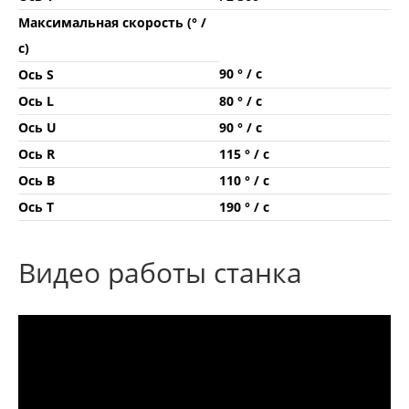
Максимальная скорость (° /
с)
90 ° / с
Ось S
Ось L
80 ° / с
Ось U
90 ° / с
Ось R
115 ° / с
Ось B
110 ° / с
Ось T
190 ° / с
Видео работы станка