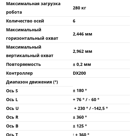
Максимальная загрузка
280 кг
робота
Количество осей
6
Максимальный
2,446 мм
горизонтальный охват
Максимальный
2,962 мм
вертикальный охват
Повторяемость
± 0,2 мм
Контроллер
DX200
Диапазон движения (°)
± 180 °
Ось S
Ось L
+ 76 ° / - 60 °
Ось U
+ 230 ° / -142,5 °
Ось R
± 360 °
Ось B
± 125 °
Ось T
: ± 360 °