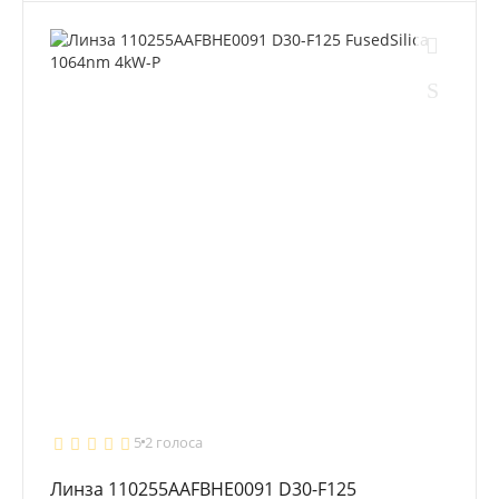
5
2 голоса
Линза 110255AAFBHE0091 D30-F125