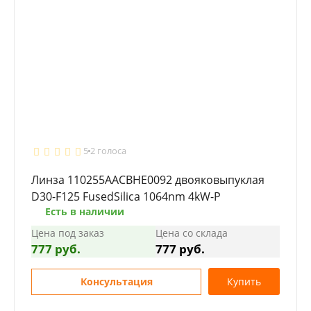
5
2 голоса
Линза 110255AACBHE0092 двояковыпуклая
D30-F125 FusedSilica 1064nm 4kW-P
Есть в наличии
Цена под заказ
Цена со склада
777 руб.
777 руб.
Консультация
Купить