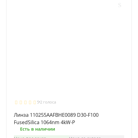
5
2 голоса
Линза 110255AAFBHE0089 D30-F100
FusedSilica 1064nm 4kW-P
Есть в наличии