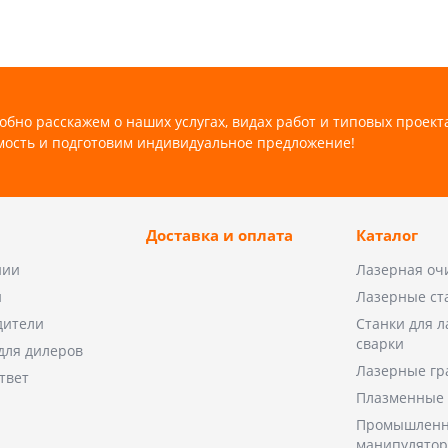
обно расскажем о наших услугах, видах работ и типовых проект
мость и подготовим индивидуальное предложение!
Доставка и оплата
Каталог
нии
Лазерная оч
и
Лазерные ст
дители
Станки для 
сварки
для дилеров
Лазерные гр
твет
Плазменные 
Промышленн
манипулято