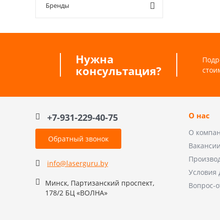
Бренды
Нужна
Подр
консультация?
стои
О нас
+7-931-229-40-75
О компа
Обратный звонок
Ваканси
Произво
info@laserguru.by
Условия 
Минск, Партизанский проспект,
Вопрос-о
178/2 БЦ «ВОЛНА»