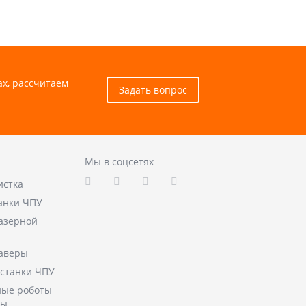
ах, рассчитаем
Задать вопрос
Мы в соцсетях
истка
анки ЧПУ
лазерной
аверы
станки ЧПУ
ые роботы
ры