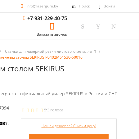
info@laserguru.by
Поиск
Войти
+7-931-229-40-75
Заказать звонок
/
Станки для лазерной резки листового металла
/
 сменным столом SEKIRUS P0402M61530-60016
ым столом SEKIRUS
sergu.ru - официальный дилер SEKIRUS в России и СНГ
7394
5
3 голоса
0Вт,
Нашли дешевле? Снизим цену!