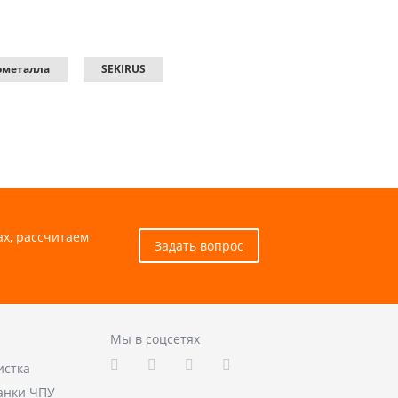
ометалла
SEKIRUS
ах, рассчитаем
Задать вопрос
Мы в соцсетях
истка
анки ЧПУ