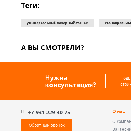
Теги:
универсальныйлазерныйстанок
станокрезким
А ВЫ СМОТРЕЛИ?
Нужна
Подр
консультация?
стои
О нас
+7-931-229-40-75
О компа
Обратный звонок
Ваканси