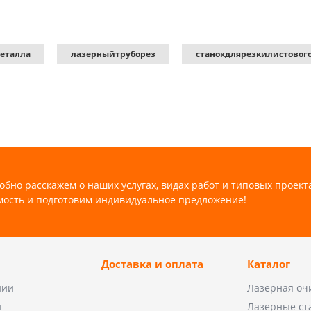
еталла
лазерныйтруборез
станокдлярезкилистовог
обно расскажем о наших услугах, видах работ и типовых проект
мость и подготовим индивидуальное предложение!
Доставка и оплата
Каталог
нии
Лазерная оч
и
Лазерные ст