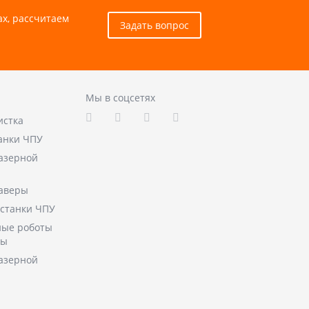
ах, рассчитаем
Задать вопрос
Мы в соцсетях
истка
анки ЧПУ
лазерной
аверы
станки ЧПУ
ые роботы
ры
лазерной