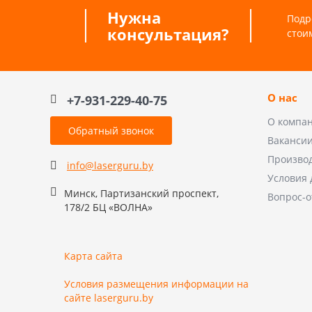
Нужна
Подр
консультация?
стои
О нас
+7-931-229-40-75
О компа
Обратный звонок
Ваканси
Произво
info@laserguru.by
Условия 
Минск, Партизанский проспект,
Вопрос-о
178/2 БЦ «ВОЛНА»
Карта сайта
Условия размещения информации на
сайте laserguru.by