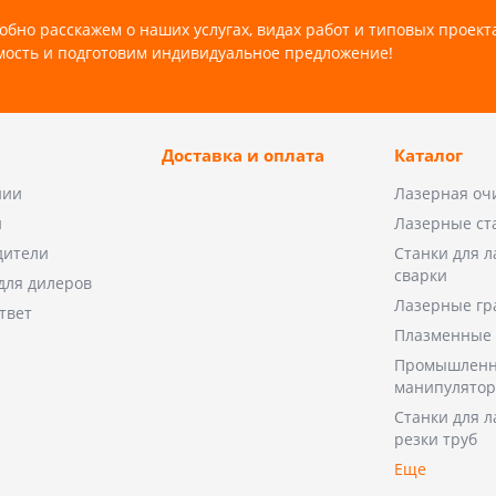
обно расскажем о наших услугах, видах работ и типовых проект
мость и подготовим индивидуальное предложение!
Доставка и оплата
Каталог
нии
Лазерная оч
и
Лазерные ст
дители
Станки для 
сварки
для дилеров
Лазерные гр
твет
Плазменные 
Промышленн
манипулято
Станки для 
резки труб
Еще