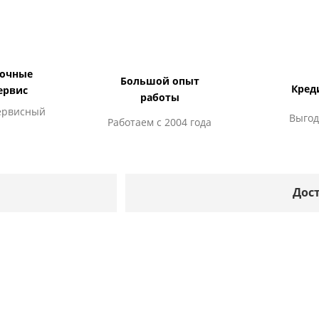
дочные
Большой опыт
Кред
ервис
работы
ервисный
Выгод
Работаем с 2004 года
Дос