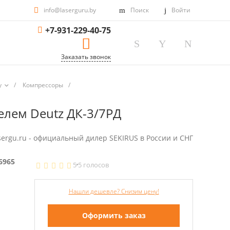
info@laserguru.by
Поиск
Войти
+7-931-229-40-75
Заказать звонок
у
/
Компрессоры
/
лем Deutz ДК-3/7РД
sergu.ru - официальный дилер SEKIRUS в России и СНГ
6965
5
5 голосов
Нашли дешевле? Снизим цену!
Оформить заказ