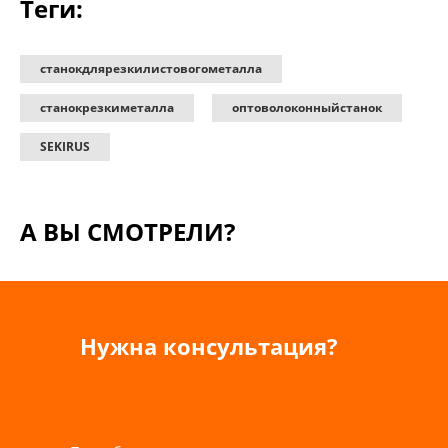
Теги:
станокдлярезкилистовогометалла
станокрезкиметалла
оптоволоконныйстанок
SEKIRUS
А ВЫ СМОТРЕЛИ?
Нужна консультация?