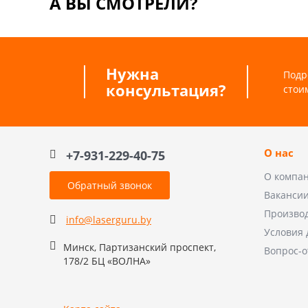
А ВЫ СМОТРЕЛИ?
Нужна
Подр
консультация?
стои
О нас
+7-931-229-40-75
О компа
Обратный звонок
Ваканси
Произво
info@laserguru.by
Условия 
Минск, Партизанский проспект,
Вопрос-о
178/2 БЦ «ВОЛНА»