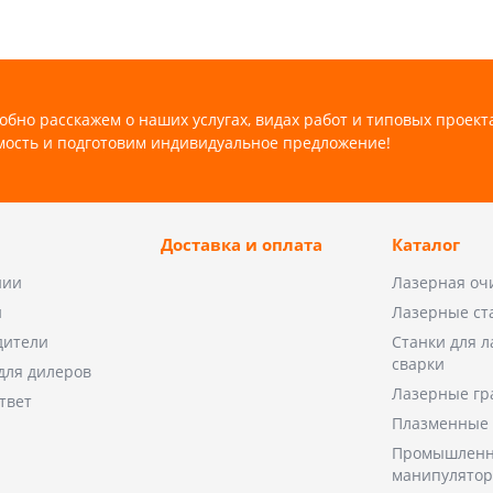
обно расскажем о наших услугах, видах работ и типовых проект
мость и подготовим индивидуальное предложение!
Доставка и оплата
Каталог
нии
Лазерная оч
и
Лазерные ст
дители
Станки для 
сварки
для дилеров
Лазерные гр
твет
Плазменные 
Промышленн
манипулято