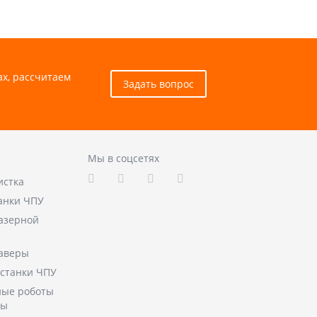
ах, рассчитаем
Задать вопрос
Мы в соцсетях
истка
анки ЧПУ
лазерной
аверы
станки ЧПУ
ые роботы
ры