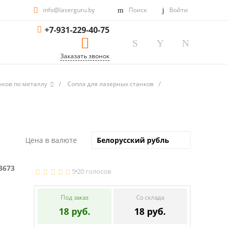
info@laserguru.by
Поиск
Войти
+7-931-229-40-75
Заказать звонок
ков по металлу
/
Сопла для лазерных станков
/
Цена в валюте
3673
5
20 голосов
Под заказ
Со склада
18 руб.
18 руб.