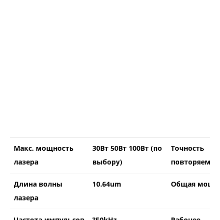
Макс. мощность
30Вт 50Вт 100Вт (по
Точность
лазера
выбору)
повторяемос
Длина волны
10.64um
Общая мощн
лазера
Частота импульсов
?50kHz
Рабочее