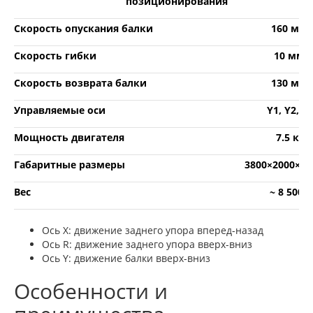
позиционирования
Скорость опускания балки
160 мм/
Скорость гибки
10 мм/
Скорость возврата балки
130 мм/
Управляемые оси
Y1, Y2, X,
Мощность двигателя
7.5 кВт
Габаритные размеры
3800×2000×2
Вес
~ 8 500 к
Ось Х: движение заднего упора вперед-назад
Ось R: движение заднего упора вверх-вниз
Ось Y: движение балки вверх-вниз
Особенности и