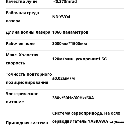
Качество лучи
<0.373mrad
Рабочная среда
ND:YVO4
лазера
Длина волны лазера
1060 панаметров
Рабочее поле
3000мм*1500мм
Макс. Холостая
120м/мин. ускорение1.5G
скорость
Точность повторного
±0.02мм/м
позиционирования
Электрическое
380v/50Hz/60Hz/60A
питание
Система сервопривода. На осях
серводвигатель YASKAWA
Приводная система
x4 (Япония)