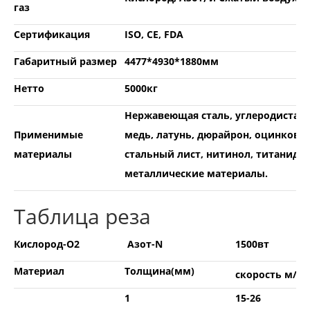
газ
Сертификация
ISO, CE, FDA
Габаритный размер
4477*4930*18
Нетто
5000кг
Нержавеющая сталь, углеродистая 
Применимые
медь, латунь, дюрайрон, оцинкова
материалы
стальный лист, нитинол, титанид и
металлические материалы.
Таблица реза
Кислород-О2
Азот-N
1500вт
Материал
Толщина(мм)
скорость м/ми
1
15-26