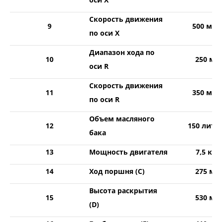
Скорость движения
9
500 мм/
по оси Х
Диапазон хода по
10
250 мм
оси R
Скорость движения
11
350 мм/
по оси R
Объем масляного
12
150 литр
бака
13
Мощность двигателя
7,5 кВт
14
Ход поршня (С)
275 мм
Высота раскрытия
15
530 мм
(D)