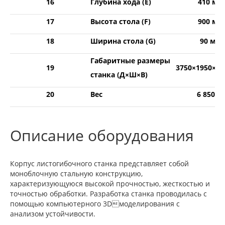
16
Глубина хода (Е)
410 мм
17
Высота стола (F)
900 мм
18
Ширина стола (G)
90 мм
Габаритные размеры
19
3750×1950×2
станка (Д×Ш×В)
20
Вес
6 850 кг
Описание оборудования
Корпус листогибочного станка представляет собой
моноблочную стальную конструкцию,
характеризующуюся высокой прочностью, жесткостью и
точностью обработки. Разработка станка проводилась с
помощью компьютерного 3Dмоделирования с
анализом устойчивости.