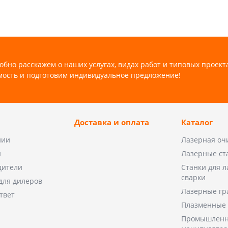
обно расскажем о наших услугах, видах работ и типовых проект
мость и подготовим индивидуальное предложение!
Доставка и оплата
Каталог
нии
Лазерная оч
и
Лазерные ст
дители
Станки для 
сварки
для дилеров
Лазерные гр
твет
Плазменные 
Промышленн