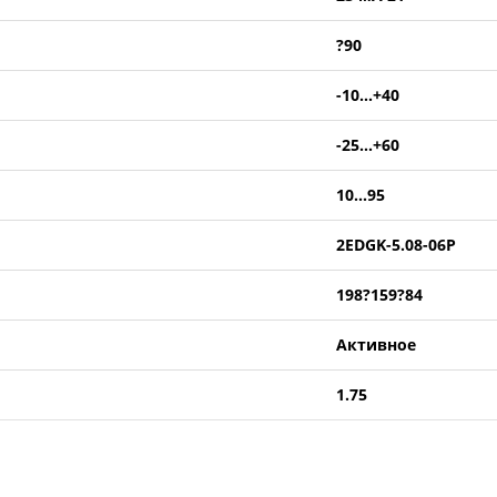
?90
-10...+40
-25...+60
10...95
2EDGK-5.08-06P
198?159?84
Активное
1.75