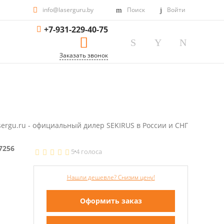
info@laserguru.by
Поиск
Войти
+7-931-229-40-75
Заказать звонок
sergu.ru - официальный дилер SEKIRUS в России и СНГ
7256
5
4 голоса
Нашли дешевле? Снизим цену!
Оформить заказ