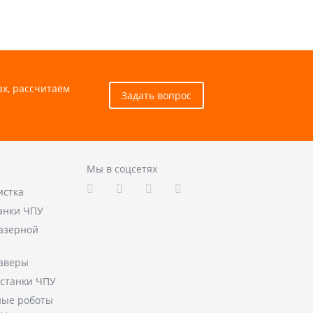
ах, рассчитаем
Задать вопрос
Мы в соцсетях
истка
анки ЧПУ
лазерной
аверы
станки ЧПУ
ые роботы