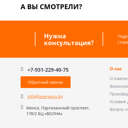
А ВЫ СМОТРЕЛИ?
Нужна
Подр
консультация?
стои
О нас
+7-931-229-40-75
О компа
Обратный звонок
Ваканси
Произво
info@laserguru.by
Условия 
Минск, Партизанский проспект,
Вопрос-о
178/2 БЦ «ВОЛНА»