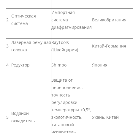
Импортная
Оптическая
2
система
Великобритания
система
диафрагмирования
Лазерная режущая
RayTools
3
Китай-Германия
головка
(Швейцария)
4
Редуктор
Shimpo
Япония
Защита от
переполнения,
точность
регулировки
температуры ±0,5°,
Водяной
5
экологичность,
Ухань, Китай
охладитель
титановый
испаритель,