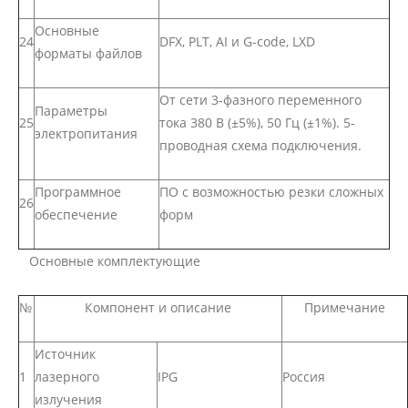
Основные
24
DFX, PLT, AI и G-code, LXD
форматы файлов
От сети 3-фазного переменного
Параметры
25
тока 380 В (±5%), 50 Гц (±1%). 5-
электропитания
проводная схема подключения.
Программное
ПО с возможностью резки сложных
26
обеспечение
форм
Основные комплектующие
№
Компонент и описание
Примечание
Источник
1
лазерного
IPG
Россия
излучения