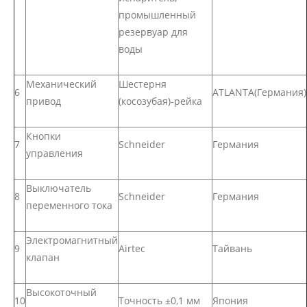
промышленный
резервуар для
воды
Механический
Шестерня
6
ATLANTA(Германия)
привод
(косозубая)-рейка
Кнопки
7
Schneider
Германия
управления
Выключатель
8
Schneider
Германия
переменного тока
Электромагнитный
9
Airtec
Тайвань
клапан
Высокоточный
10
Точность ±0,1 мм
Япония