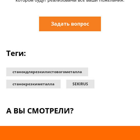
Задать вопрос
Теги:
станокдлярезкилистовогометалла
станокрезкиметалла
SEKIRUS
А ВЫ СМОТРЕЛИ?