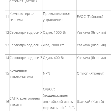
автомат. датчик
Компьютерная
Промышленное
11
EVOC (Тайвань)
система
управление
12
Сервопривод оси Х
Один, 1000 Вт
Yaskava (Япония)
13
Сервопривод оси Y
Два, 2000 Вт
Yaskava (Япония)
14
Сервопривод оси Z
Один, 400 Вт
Yaskava (Япония)
Концевые
15
NPN
Omron (Япония)
выключатели
CypCut
(поддерживает
САПР, контроллер
16
английский язык,
Шанхай (Китай)
высоты
форматы .dxf, .PLT,